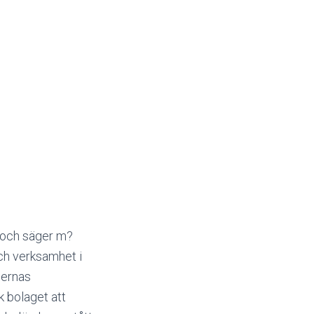
 och säger m?
och verksamhet i
dernas
 bolaget att