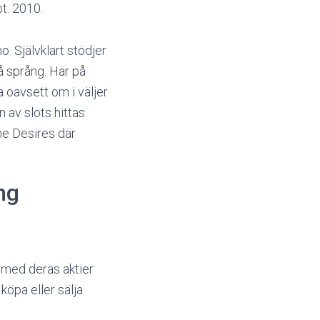
t. 2010.
. Självklart stödjer
å språng. Här på
 oavsett om i väljer
n av slots hittas
ne Desires där
ng
 med deras aktier
öpa eller sälja