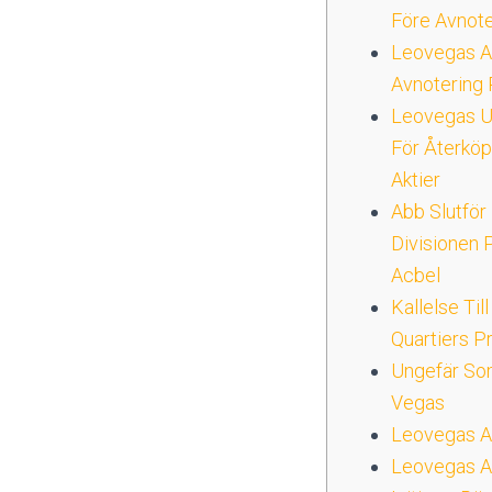
Före Avnote
Leovegas Ak
Avnotering 
Leovegas U
För Återköp
Aktier
Abb Slutför
Divisionen 
Acbel
Kallelse Ti
Quartiers P
Ungefär So
Vegas
Leovegas A
Leovegas A