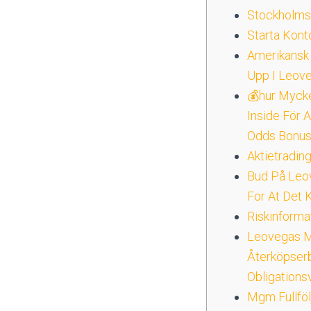
Stockholms
Starta Kon
Amerikansk
Upp I Leov
💰hur Myck
Inside För 
Odds Bonu
Aktietradin
Bud På Leo
For At Det
Riskinforma
Leovegas M
Återköpserb
Obligationsv
Mgm Fullföl