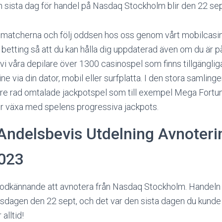
 sista dag för handel på Nasdaq Stockholm blir den 22 sep
ta matcherna och följ oddsen hos oss genom vårt mobilcasino
 betting så att du kan hålla dig uppdaterad även om du är p
i våra depilare över 1300 casinospel som finns tillgängliga
ne via din dator, mobil eller surfplatta. I den stora samlinge
bre rad omtalade jackpotspel som till exempel Mega Fortu
er växa med spelens progressiva jackpots.
Andelsbevis Utdelning Avnoteri
2023
 godkännande att avnotera från Nasdaq Stockholm. Handeln
sdagen den 22 sept, och det var den sista dagen du kunde k
alltid!