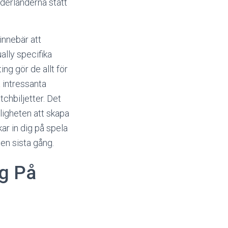
ederländerna stått
innebär att
ally specifika
ng gör de allt för
a intressanta
chbiljetter. Det
jligheten att skapa
ar in dig på spela
 en sista gång.
ag På