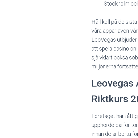
Stockholm och
Håll koll på de sis
våra appar även vår
LeoVegas utbjuder v
att spela casino onli
självklart också so
miljonerna fortsätt
Leovegas 
Riktkurs 
Företaget har fått
upphörde därför tor
innan de är borta för 