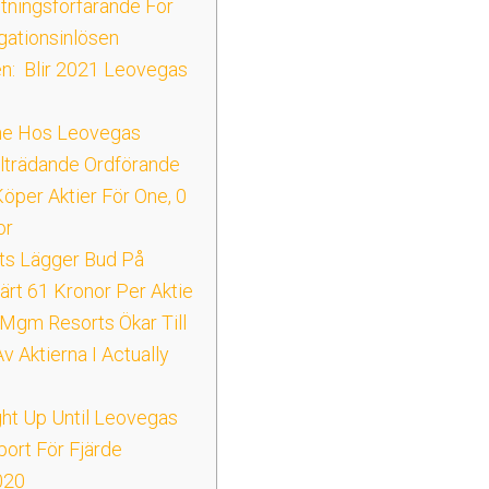
stningsförfarande För
igationsinlösen
n: Blir 2021 Leovegas
ine Hos Leovegas
lträdande Ordförande
öper Aktier För One, 0
or
s Lägger Bud På
rt 61 Kronor Per Aktie
Mgm Resorts Ökar Till
v Aktierna I Actually
ght Up Until Leovegas
port För Fjärde
020