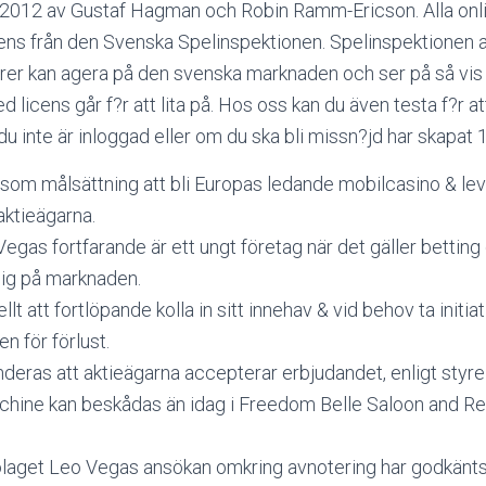
2012 av Gustaf Hagman och Robin Ramm-Ericson. Alla onl
ens från den Svenska Spelinspektionen. Spelinspektionen a
rer kan agera på den svenska marknaden och ser på så vis til
licens går f?r att lita på. Hos oss kan du även testa f?r at
 du inte är inloggad eller om du ska bli missn?jd har skapat 
som målsättning att bli Europas ledande mobilcasino & lev
aktieägarna.
gas fortfarande är ett ungt företag när det gäller betting g
 sig på marknaden.
llt att fortlöpande kolla in sitt innehav & vid behov ta initiati
en för förlust.
ras att aktieägarna accepterar erbjudandet, enligt styre
chine kan beskådas än idag i Freedom Belle Saloon and Res
laget Leo Vegas ansökan omkring avnotering har godkänt