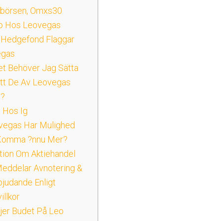
börsen, Omxs30
to Hos Leovegas
 Hedgefond Flaggar
egas
et Behöver Jag Sätta
Att De Av Leovegas
s?
g Hos Ig
vegas Har Mulighed
 Komma ?nnu Mer?
tion Om Aktiehandel
eddelar Avnotering &
judande Enligt
illkor
jer Budet På Leo