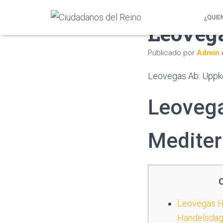
¿QUIE
Leoveg
Publicado por
Admin
Leovegas Ab: Upp
Leovega
Mediter
Leovegas Ha
Handelsdag