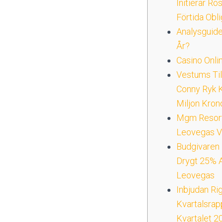
Initierar Rö
Förtida Obl
Analysguide
År?
Casino Onl
Vestums Til
Conny Ryk K
Miljon Kron
Mgm Resort
Leovegas Vä
Budgivaren 
Drygt 25% A
Leovegas
Inbjudan Ri
Kvartalsrap
Kvartalet 2