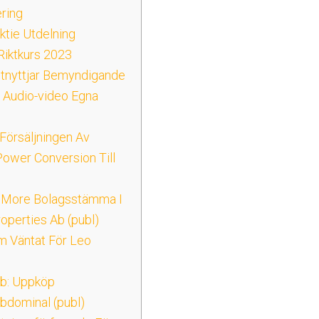
ring
tie Utdelning
Riktkurs 2023
tnyttjar Bemyndigande
 Audio-video Egna
 Försäljningen Av
Power Conversion Till
ll More Bolagsstämma I
roperties Ab (publ)
m Väntat För Leo
b: Uppköp
bdominal (publ)