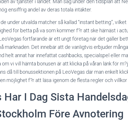
nden av tjänster i landet. Man såg under den tidsplan att N
hög ensiffrig andel av deras totala intäkter.
e under utvalda matcher så kallad “instant betting”, vilket 
ghed for betta på va som kommer f?r att ske härnäst i actu
oVegas fortfarande är ett ungt företag när det gäller betti
g på marknaden. Det innebär att de vanligtvis erbjuder mång
d helt annat har innefattat cashbacks, specialspel eller mat
 om vi vill hämta bonusen är att klicka på våran länk för m?
inns då till bonussektionen på LeoVegas där man enkelt klick
ven möjlighet f?r att läsa igenom de flesta regler och villkor
 Har I Dag Sista Handelsd
tockholm Före Avnotering