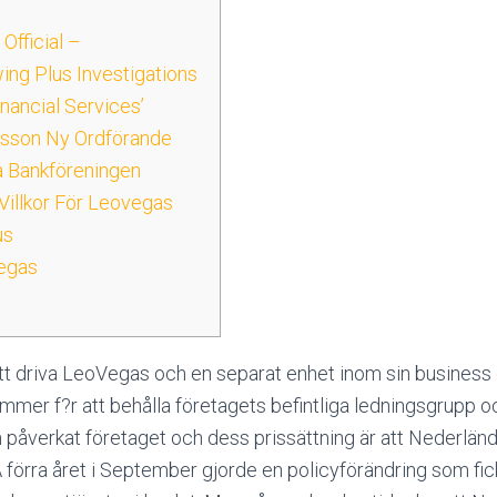
Official –
ing Plus Investigations
nancial Services’
ksson Ny Ordförande
a Bankföreningen
Villkor För Leovegas
us
egas
tt driva LeoVegas och en separat enhet inom sin business
ommer f?r att behålla företagets befintliga ledningsgrupp 
påverkat företaget och dess prissättning är att Nederlän
örra året i September gjorde en policyförändring som fick