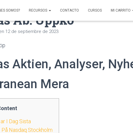
NES SOMOS?
RECURSOS
CONTACTO
CURSOS
MI CARRITO
as Ab: Uppkö
en
12 de septiembre de 2023
köp
s Aktien, Analyser, Nyhe
ranean Mera
Content
r I Dag Sista
 På Nasdaq Stockholm