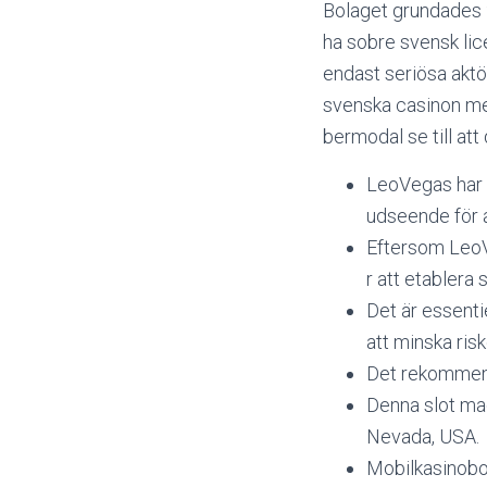
Bolaget grundades 
ha sobre svensk lic
endast seriösa aktö
svenska casinon med 
bermodal se till att
LeoVegas har 
udseende för 
Eftersom LeoVe
r att etablera
Det är essentie
att minska risk
Det rekommende
Denna slot ma
Nevada, USA.
Mobilkasinobo