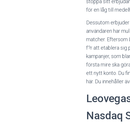
stoppa sitt erbjuda
för en låg till medel
Dessutom erbjuder d
användaren har muli
matcher. Eftersom Le
f?r att etablera si
kampanjer, som blan
första mire ska göra
ett nytt konto. Du f
här. Du innehåller ä
Leovegas
Nasdaq S