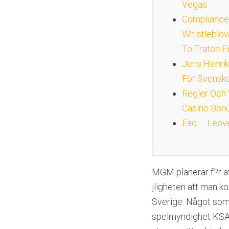
Vegas
Compliance 
Whistleblow
To Traton Fi
Jens Henri
För Svensk
Regler Och 
Casino Bon
Faq – Leov
MGM planerar f?r a
jligheten att man k
Sverige. Något som 
spelmyndighet KSA f